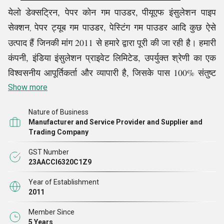
येलो डेक्सट्रिन, पेपर कोन गम पाउडर,
पीयूएफ इंसुलेशन पाइप
पेपर ट्यूब गम पाउडर, पेस्टिंग गम पाउडर आदि कुछ ऐसे
सेक्शन
,
उत्पाद हैं जिनकी मांग 2011 से हमारे द्वारा पूरी की जा रही है। हमारी
कंपनी, इंडिया इंसुलेशन प्राइवेट लिमिटेड, उपर्युक्त श्रेणी का एक
विश्वसनीय आपूर्तिकर्ता और व्यापारी है, जिसके पास 100% संतुष्ट
ग्राहक आधार है। हमारी कंपनी ने हमेशा बेहद पेशेवर तरीके से काम
Show more
किया है, जिसने हमें बाजार में सबसे अलग दिखने और उत्कृष्टता का
Nature of Business
मानदंड स्थापित करने में सक्षम बनाया है। खरीद, परीक्षण, पैकेजिंग
Manufacturer and Service Provider and Supplier and
और अन्य व्यावसायिक कार्यों को सुचारू तरीके से करने के लिए, हमने
Trading Company
विशिष्ट पेशेवरों को काम पर रखा है।
GST Number
23AACCI6320C1Z9
हमारे उद्योग की गहन जानकारी के कारण, हम सर्वोत्तम संभव तरीके
Year of Establishment
से खरीदारों की सेवा करने में सक्षम हैं। हमारे व्यवसाय का एक और
2011
लाभकारी पहलू यह है कि हम हमेशा ग्राहकों की प्रतिक्रिया पर
Member Since
सकारात्मक प्रतिक्रिया देते हैं क्योंकि हम समझते हैं कि इससे हमें
5 Years